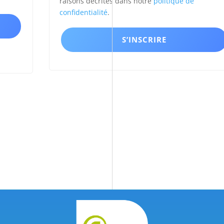
raisons décrites dans notre
politique de
confidentialité
.
S’INSCRIRE