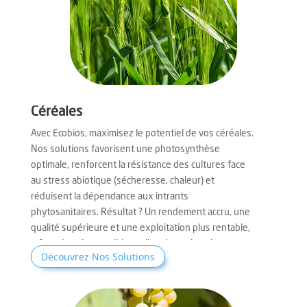
Céréales
Avec Ecobios, maximisez le potentiel de vos céréales.
Nos solutions favorisent une photosynthèse
optimale, renforcent la résistance des cultures face
au stress abiotique (sécheresse, chaleur) et
réduisent la dépendance aux intrants
phytosanitaires. Résultat ? Un rendement accru, une
qualité supérieure et une exploitation plus rentable,
même dans les conditions climatiques les plus
Découvrez Nos Solutions
difficiles.