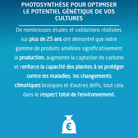
PHOTOSYNTHÈSE POUR OPTIMISER
LE POTENTIEL GÉNÉTIQUE DE VOS
CULTURES
De nombreuses études et validations réalisées
sur
plus de 25 ans
ont démontré que notre
gamme de produits améliore significativement
la
production
, augmente la captation de carbone
et r
enforce la capacité des plantes à se protéger
contre les maladies
, l
es changements
climatiques
brusques et d’autres défis, tout cela
dans le
respect total de l’environnement.