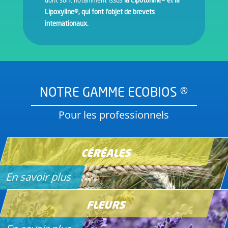
dont sont notamment issus
la Lipotonine® et la
Lipoxyline®, qui font l’objet de brevets
internationaux.
NOTRE GAMME ECOBIOS ®
Pour les professionnels
CÉRÉALES
En savoir plus
FLEURS