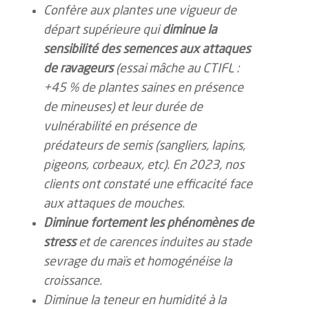
Confère aux plantes une vigueur de
départ supérieure qui
diminue la
sensibilité des semences aux attaques
de ravageurs
(essai mâ
che
au CTIFL :
+45 % de plantes saines en présence
de mineuses)
et leur durée de
vulné
rabilit
é en présence de
prédateurs de semis (sangliers, lapins,
pigeons, corbeaux, etc).
En 2023,
nos
clients ont constaté une efficacité face
aux attaques de mouches.
Diminue fortement les phénomènes de
stress
et de carences induites au stade
sevrage du ma
ï
s et homogénéise la
croissance.
Diminue la teneur en humidité à
la