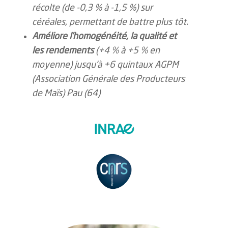
r
é
colte
(de -0,3 % à -1,5 %)
sur
céréales, permettant de battre plus tôt.
Amé
liore
l’homogénéité, la qualité et
les rendements
(+4 % à +5 % en
moyenne)
jusqu’à
+6 quintaux
AGPM
(Association Générale des Producteurs
de Ma
ï
s) Pau (64)