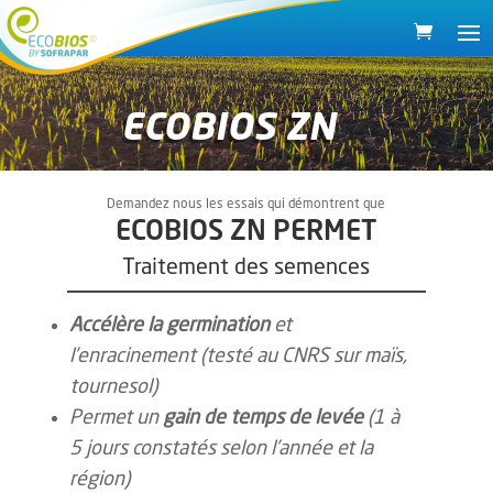
ECOBIOS ZN
Demandez nous les essais qui démontrent que
ECOBIOS ZN PERMET
Traitement des semences
Accélère la germination
et
l’enracinement
(testé au CNRS sur ma
ï
s,
tournesol)
P
ermet un
gain de temps de levée
(1 à
5 jours constatés selon l’année et la
région)