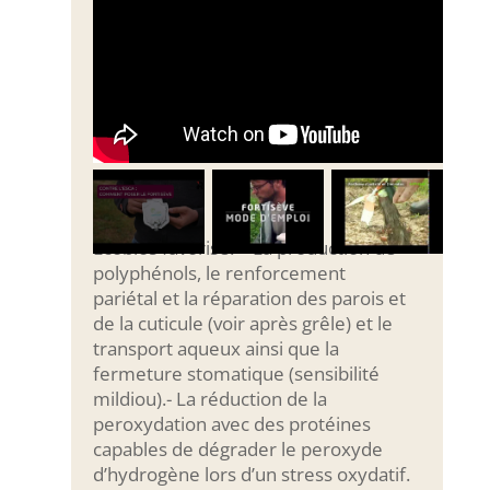
Ecobios favorise: – La production de
polyphénols, le renforcement
pariétal et la réparation des parois et
de la cuticule (voir après grêle) et le
transport aqueux ainsi que la
fermeture stomatique (sensibilité
mildiou).- La réduction de la
peroxydation avec des protéines
capables de dégrader le peroxyde
d’hydrogène lors d’un stress oxydatif.