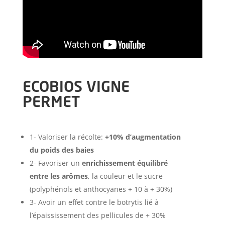
ECOBIOS VIGNE
PERMET
1-
Valoriser la récolte:
+10% d’augmentation
du poids des baies
2-
Favoriser un
enrichissement équilibré
entre les arômes
, la couleur et le sucre
(polyphénols et anthocyanes + 10 à + 30%)
3- Avoir
un effet contre le botrytis lié à
l’épaississement des pellicules de + 30%