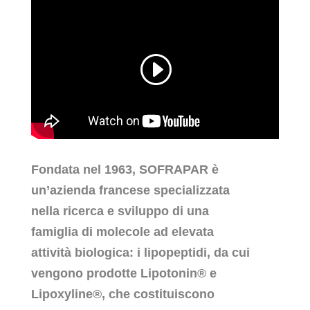
Fondata nel 1963, SOFRAPAR è
un’azienda francese specializzata
nella ricerca e sviluppo di una
famiglia di molecole ad elevata
attività biologica: i lipopeptidi, da cui
vengono prodotte Lipotonin® e
Lipoxyline®, che costituiscono