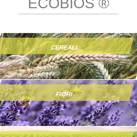
ECOBIOS ®
CEREALI
FIORI