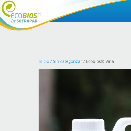
Inicio
/
Sin categorizar
/ Ecobios® Viña